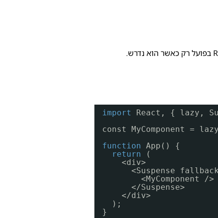
import
React, { lazy, S
const MyComponent = laz
function
App() {
return
(
<div>
<Suspense fallbac
<MyComponent />
</Suspense>
</div>
);
}