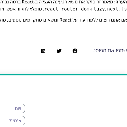
הערה:
מאמר זה סוקר את נושא הטעינה העצלה ב-React ברמה גבוהה. קיימות ספריות וכלים רבים המסייעים בהטמעה יעילה של טעינה עצלה, כגון
,
ו-
. מומלץ לחקור אפשרויו
react-router-dom
lazy
next.js
אם אתם רוצים ללמוד עוד על React ונושאים מתקדמים נוספים, מוזמנים להתייעץ איתנו על
שתפו את הפוסט