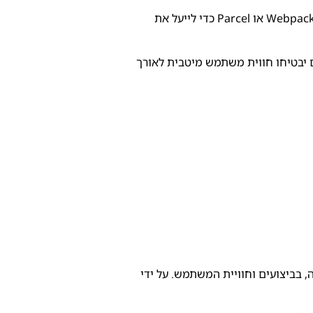
חשוב לוודא שקבצי הרכיבים העצלנים מאורגנים בצורה נכונה ונגישים בקלות. ניתן להשתמש במערכות ניהול קבצים כמו Webpack או Parcel כדי לייעל את
ם יבטיחו חווית משתמש מיטבית לאורך
זמני טעינה, בביצועים וחוויית המשתמש. על ידי