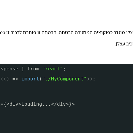
קנציה המחזירה הבטחה. הבטחה זו פותרת לרכיב React בפועל רק כאשר הוא נדרש.
יב עצלן.
uspense } from 
"react"
;
y(() => 
import
(
"./MyComponent"
));
k={<div>Loading...</div>}>