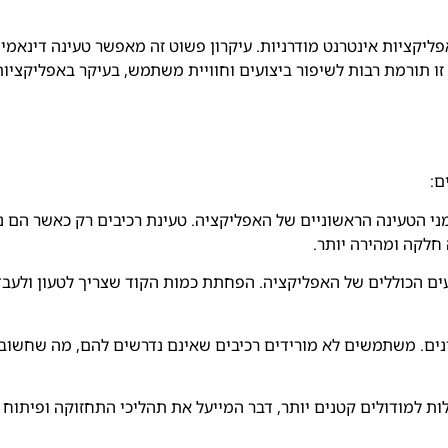
Lazy Loadi) היא טכניקה חיונית ב-React לפיתוח אפליקציות אינטרנט מודרניות. עיקרון פשוט זה מאפ
ו תורמת רבות לשיפור ביצועים וחוויית משתמש, בעיקר באפליקציות
י הטעינה הראשוניים של האפליקציה. טעינת רכיבים רק כאשר הם נד
חלקה ומהירה יותר.
ם הכוללים של האפליקציה. הפחתת כמות הקוד שצריך לטעון ולעבד 
תונים. משתמשים לא מורידים רכיבים שאינם נדרשים להם, מה שחשוב
ת למודולים קטנים יותר, דבר המייעל את תהליכי התחזוקה ופיתוח קו