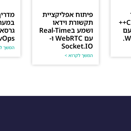
פיתוח אפליקציית
מדריך
בשפות כמו C/C++
תקשורת וידאו
במערכ
עם
ושמע בReal-Time
W
עם WebRTC ו-
vOps
Socket.IO
המשך לק
המשך לקרוא >