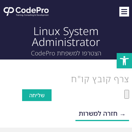
Linux System
Administrator
הצטרפו למשפחת CodePro
פתח סרגל נגישות
צרף קובץ קו"ח
שליחה
→ חזרה למשרות