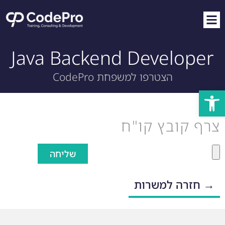
Java Backend Developer
הצטרפו למשפחת CodePro
פתח סרגל נגישות
צרף קובץ קו"ח
שליחה
→ חזרה למשרות