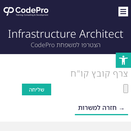
Infrastructure Architect
הצטרפו למשפחת CodePro
פתח סרגל נגישות
צרף קובץ קו"ח
שליחה
→ חזרה למשרות