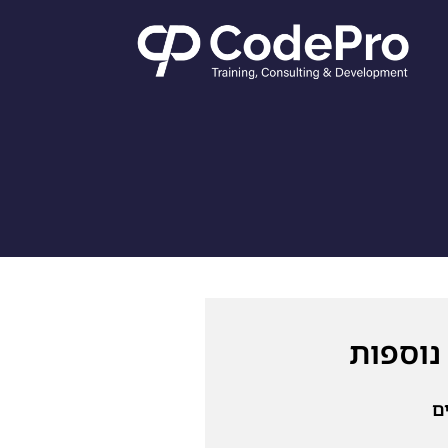
נוספות
ם