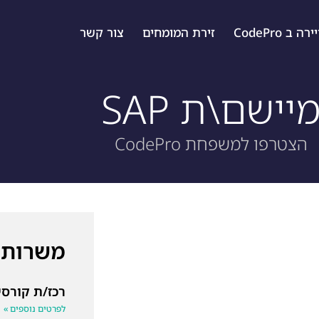
ה ב CodePro
זירת המומחים
צור קשר
יישם\ת SAP
הצטרפו למשפחת CodePro
משרות 
רכז/ת קורסי
לפרטים נוספים »