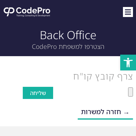
Back Office
הצטרפו למשפחת CodePro
פתח סרגל נגישות
צרף קובץ קו"ח
שליחה
→ חזרה למשרות