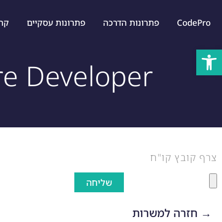
CodePro
פתרונות הדרכה
פתרונות עסקיים
קרייר
פתח סרגל נגישות
re Developer
צרף קובץ קו"ח
שליחה
→ חזרה למשרות