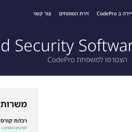
ה ב CodePro
זירת המומחים
צור קשר
d Security Softwa
הצטרפו למשפחת CodePro
משרות 
רכז/ת קורסי
לפרטים נוספים »