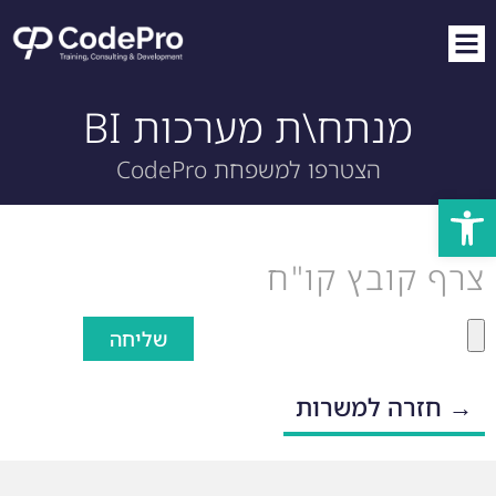
מנתח\ת מערכות BI
הצטרפו למשפחת CodePro
פתח סרגל נגישות
צרף קובץ קו"ח
שליחה
→ חזרה למשרות