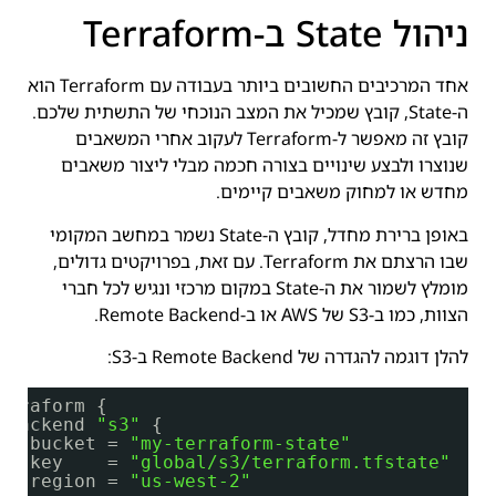
ניהול State ב-Terraform
אחד המרכיבים החשובים ביותר בעבודה עם Terraform הוא
ה-State, קובץ שמכיל את המצב הנוכחי של התשתית שלכם.
קובץ זה מאפשר ל-Terraform לעקוב אחרי המשאבים
שנוצרו ולבצע שינויים בצורה חכמה מבלי ליצור משאבים
מחדש או למחוק משאבים קיימים.
באופן ברירת מחדל, קובץ ה-State נשמר במחשב המקומי
שבו הרצתם את Terraform. עם זאת, בפרויקטים גדולים,
מומלץ לשמור את ה-State במקום מרכזי ונגיש לכל חברי
הצוות, כמו ב-S3 של AWS או ב-Remote Backend.
להלן דוגמה להגדרה של Remote Backend ב-S3:
erraform {
backend 
"s3"
{
bucket = 
"my-terraform-state"
key    = 
"global/s3/terraform.tfstate"
region = 
"us-west-2"