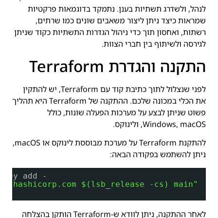
לנהל, ולשדרג תשתיות בענן. נתמקד בדוגמאות פרקטיות
שמראות כיצד ניתן ליצור משאבים שונים כמו שרתים,
רשתות, ואחסון תוך כדי ניהול הגדרות התשתיות כקוד שניתן
לגירסה ולשיתוף בין חברי הצוות.
התקנה והגדרת Terraform
לפני שנצלול לתוך כתיבת קוד עם Terraform, יש להתקין
את הכלי במכונה שלכם. ההתקנה של Terraform היא תהליך
פשוט שניתן לבצע על מערכות הפעלה שונות, כולל
Windows, macOS, ולינוקס.
להתקנת Terraform על מערכת מבוססת לינוקס או macOS,
ניתן להשתמש בפקודה הבאה:
-key add -
es.hashicorp.com
 $(lsb_release -cs) main"
לאחר ההתקנה, ניתן לוודא ש-Terraform הותקן בהצלחה