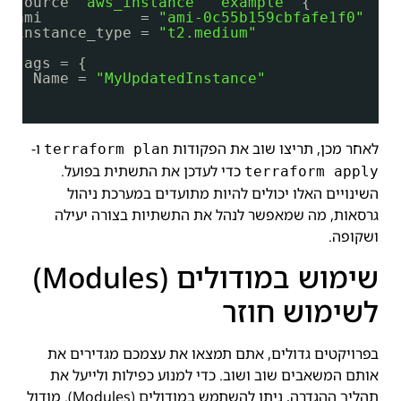
resource 
"aws_instance"
"example"
{
ami           = 
"ami-0c55b159cbfafe1f0"
instance_type = 
"t2.medium"
tags = {
Name = 
"MyUpdatedInstance"
}
}
לאחר מכן, תריצו שוב את הפקודות
ו-
terraform plan
כדי לעדכן את התשתית בפועל.
terraform apply
השינויים האלו יכולים להיות מתועדים במערכת ניהול
גרסאות, מה שמאפשר לנהל את התשתיות בצורה יעילה
ושקופה.
שימוש במודולים (Modules)
לשימוש חוזר
בפרויקטים גדולים, אתם תמצאו את עצמכם מגדירים את
אותם המשאבים שוב ושוב. כדי למנוע כפילות ולייעל את
תהליך ההגדרה, ניתן להשתמש במודולים (Modules). מודול