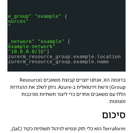
urce_group"
"example"
{
resources"
ope"
ual_network"
"example"
{
= 
"example-network"
= [
"10.0.0.0/16"
]
= azurerm_resource_group.example.location
= azurerm_resource_group.example.name
בדוגמה הזו, אנחנו יוצרים קבוצת משאבים (Resource
Group) ורשת וירטואלית ב-Azure. ניתן לשלב את ההגדרות
הללו עם משאבים אחרים כדי ליצור תשתיות מורכבות
ומגוונות.
סיכום
Terraform הוא כלי חזק וגמיש לניהול תשתיות כקוד (IaC),