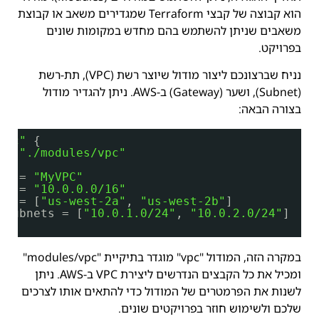
הוא קבוצה של קבצי Terraform שמגדירים משאב או קבוצת
משאבים שניתן להשתמש בהם מחדש במקומות שונים
בפרויקט.
נניח שברצונכם ליצור מודול שיוצר רשת (VPC), תת-רשת
(Subnet), ושער (Gateway) ב-AWS. ניתן להגדיר מודול
בצורה הבאה:
vpc"
{
 = 
"./modules/vpc"
me = 
"MyVPC"
   = 
"10.0.0.0/16"
   = [
"us-west-2a"
, 
"us-west-2b"
]
_subnets = [
"10.0.1.0/24"
, 
"10.0.2.0/24"
]
במקרה הזה, המודול "vpc" מוגדר בתיקיית "modules/vpc"
ומכיל את כל הקבצים הנדרשים ליצירת VPC ב-AWS. ניתן
לשנות את הפרמטרים של המודול כדי להתאים אותו לצרכים
שלכם ולשימוש חוזר בפרויקטים שונים.