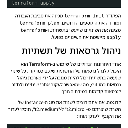
terraform apply
הפקודה
מכינה את סביבת העבודה
terraform init
ומורידה את התוספים הדרושים,
terraform plan
מציגה את השינויים שייעשו בתשתית, ו-
terraform
מיישמת את השינויים בפועל.
apply
ניהול גרסאות של תשתיות
אחד היתרונות הגדולים של שימוש ב-Terraform הוא
היכולת לנהל גרסאות של התשתית שלכם כמו קוד. כל שינוי
שנעשה בתשתית יכול להיות מגובה על ידי מערכת ניהול
גרסאות כמו Git, מה שמאפשר לעקוב אחרי שינויים ולחזור
לגרסאות קודמות במידת הצורך.
לדוגמה, אם אתם רוצים לשנות את סוג ה-Instance של
השרת שיצרתם מ-"t2.micro" ל-"t2.medium", תוכלו לערוך
את הקובץ ולעדכן אותו: