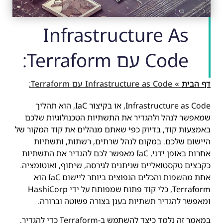
Infrastructure As
Code עם Terraform:
דף הבית
»
Infrastructure as Code עם Terraform:
Infrastructure as Code, או בקיצור IaC, הוא תהליך
שמאפשר לנהל ולהגדיר את התשתיות הטכנולוגיות שלכם
באמצעות קוד, בדיוק כפי שאתם מנהלים את קוד המקור של
היישום שלכם. במקום לנהל שרתים, רשתות, ותשתיות
אחרות באופן ידני, IaC מאפשר לכם להגדיר את התשתיות
כקבצים טקסטואליים שניתנים לגירסה, שיתוף, ואוטומציה.
אחת מהשפות והכלים הנפוצים ביותר ליישום IaC הוא
Terraform, כלי קוד פתוח שמפותח על ידי HashiCorp
ומאפשר להגדיר תשתיות בענן בצורה פשוטה וברורה.
במאמר זה נלמד כיצד להשתמש ב-Terraform כדי להגדיר,