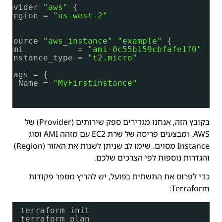
provider 
"aws"
{
region = 
"us-west-2"
}
resource 
"aws_instance"
"example"
{
ami           = 
"ami-0c55b159cbfafe1f0"
instance_type = 
"t2.micro"
tags = {
Name = 
"MyFirstInstance"
}
}
בקובץ הזה, אנחנו מגדירים ספק שירותים (Provider) של
AWS, ומבצעים פריסה של שרת EC2 עם מזהה AMI וסוג
Instance מסוים. שימו לב שניתן לשנות את האזור (Region)
והגדרות נוספות לפי הצרכים שלכם.
כדי לפרוס את התשתית בפועל, יש להריץ מספר פקודות
Terraform:
terraform init
terraform plan