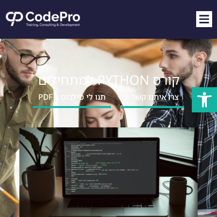
קורס PYTHON למתחילים
פתח סרגל נגישות
צרו איתנו קשר ↓
תנו לי סילבוס ב PDF