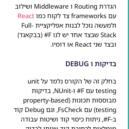
הגדרת Routing ו Middleware ושילוב
עם frameworks צד לקוח כמו
React
ולמעשה נוכל לבנות אפליקציית Full-
Stack שבצד אחד יש לנו F# (בבקאנד)
ובצד שני React או דומיו.
בדיקות ו DEBUG
בחלק זה של הקורס נלמד על unit
testing עם F# ו-NUnit, בדיקות
מבוססות תכונות (property-based
testing) עם FsCheck, וגם Debug קוד
ב-F#, ניתוח כיסוי קוד ושיטות עבודה
מומלצות לכתיבת קוד שניתן לבדוק