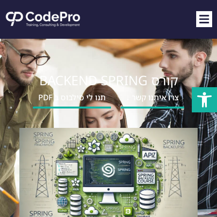
קורס BACKEND SPRING
פתח סרגל נגישות
צרו איתנו קשר ↓
תנו לי סילבוס ב PDF