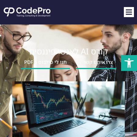
קורס AI לאנשי פיננסים
פתח סרגל נגישות
צרו איתנו קשר ↓
תנו לי סילבוס ב PDF