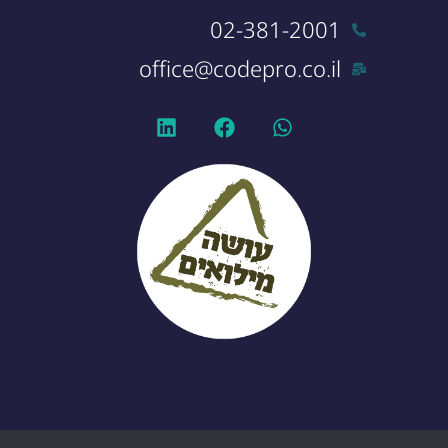
02-381-2001
office@codepro.co.il