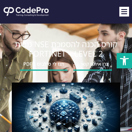
קורס הכנה להסמכת NSE מבית
FORTINET – LEVEL 2
פתח סרגל נגישות
צרו איתנו קשר ↓
תנו לי סילבוס ב PDF