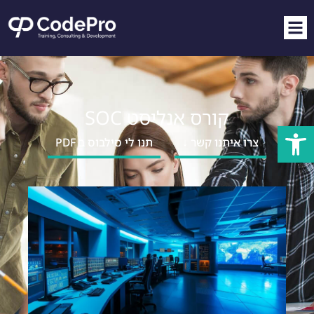
קורס אנליסט SOC
פתח סרגל נגישות
צרו איתנו קשר ↓
תנו לי סילבוס ב PDF