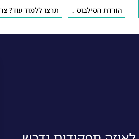
הורדת הסילבוס ↓
תרצו ללמוד עוד? צר
לאיזה תפקידים נדרש