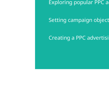
Exploring popular PPC ad
Setting campaign object
Creating a PPC advertis