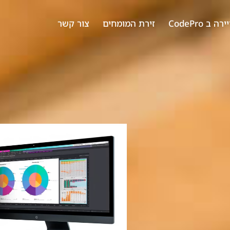
ה ב CodePro
זירת המומחים
צור קשר