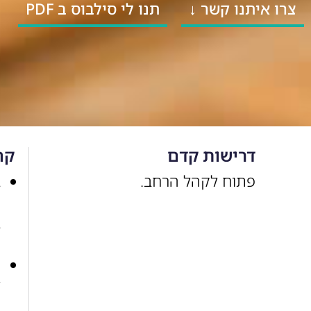
צרו איתנו קשר ↓
תנו לי סילבוס ב PDF
דרישות קדם
קה
פתוח לקהל הרחב.
ב
ו
ב
ו
ה
ל
ק