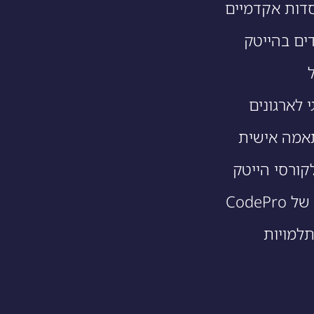
דות אקדמיים
ים בהייטק
י לארגונים
אמה אישית
קורסי הייטק
CodeP
תלמויות