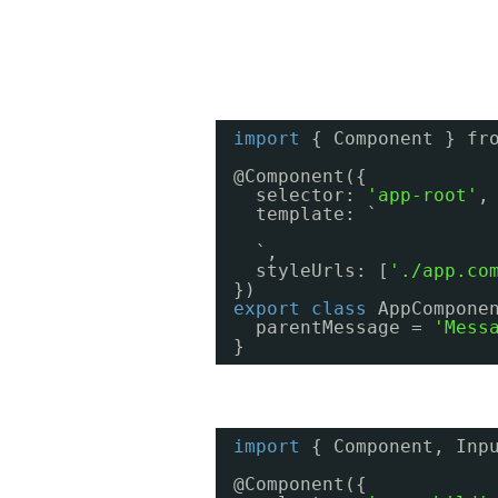
import
{ Component } fr
@Component({
selector: 
'app-root'
,
template: `
`,
styleUrls: [
'./app.co
})
export
class
AppCompone
parentMessage = 
'Mess
}
import
{ Component, Inp
@Component({