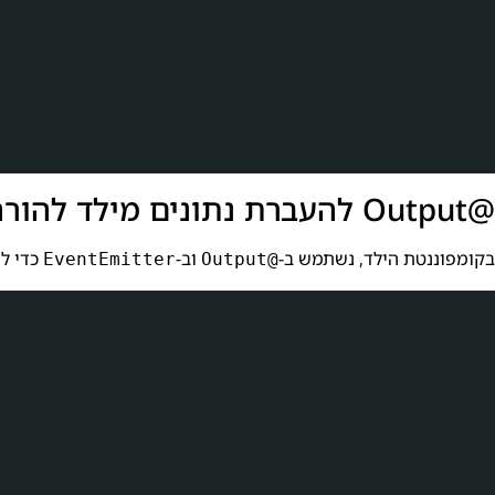
@Output להעברת נתונים מילד להורה
בקומפוננטת הילד, נשתמש ב-
וב-
כדי לש
EventEmitter
@Output