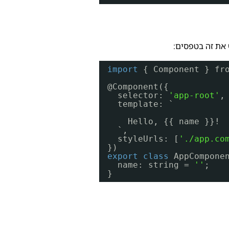
את זה בטפסים:
import
{ Component } fr
@Component({
selector: 
'app-root'
,
template: `
Hello, {{ name }}!
`,
styleUrls: [
'./app.co
})
export
class
AppCompone
name: string = 
''
;
}