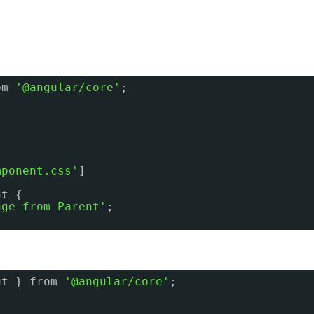
om 
'@angular/core'
;
mponent.css'
]
nt {
age from Parent'
;
ut } from 
'@angular/core'
;