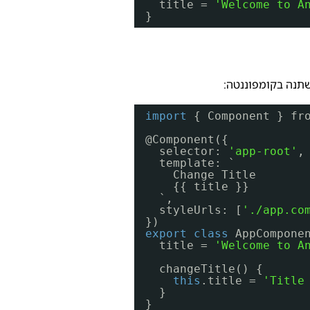
title = 
'Welcome to A
}
תנה בקומפוננטה:
import
{ Component } fr
@Component({
selector: 
'app-root'
,
template: `
Change Title
{{ title }}
`,
styleUrls: [
'./app.co
})
export
class
AppCompone
title = 
'Welcome to A
changeTitle() {
this
.title = 
'Title
}
}