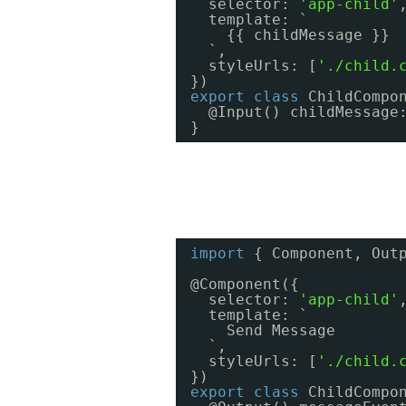
selector: 
'app-child'
template: `
{{ childMessage }}
`,
styleUrls: [
'./child.
})
export
class
ChildCompo
@Input() childMessage
}
import
{ Component, Out
@Component({
selector: 
'app-child'
template: `
Send Message
`,
styleUrls: [
'./child.
})
export
class
ChildCompo