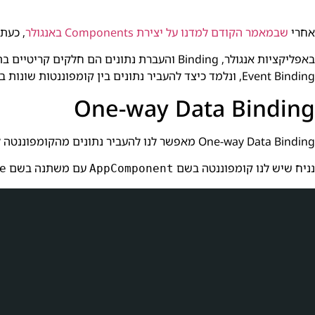
אחרי
שבמאמר הקודם למדנו על יצירת Components באנגולר
, כעת נל
Event Binding, ונלמד כיצד להעביר נתונים בין קומפוננטות שונות בצורה יעילה.
One-way Data Binding
One-way Data Binding מאפשר לנו להעביר נתונים מהקומפוננטה לתצוגה בלבד. זהו הסוג הפשוט ביותר של Binding.
נניח שיש לנו קומפוננטה בשם
עם משתנה בשם
e
AppComponent