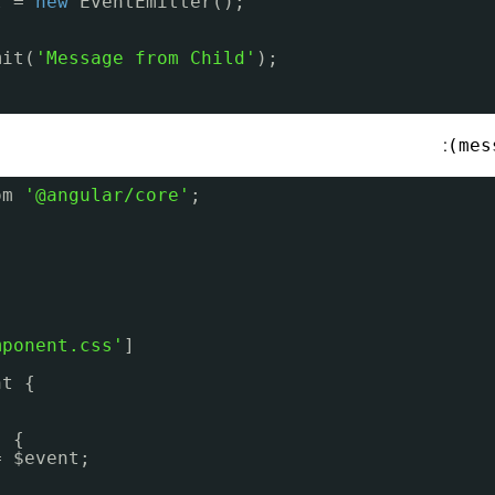
t = 
new
EventEmitter();
mit(
'Message from Child'
);
:
om 
'@angular/core'
;
mponent.css'
]
nt {
;
) {
= $event;