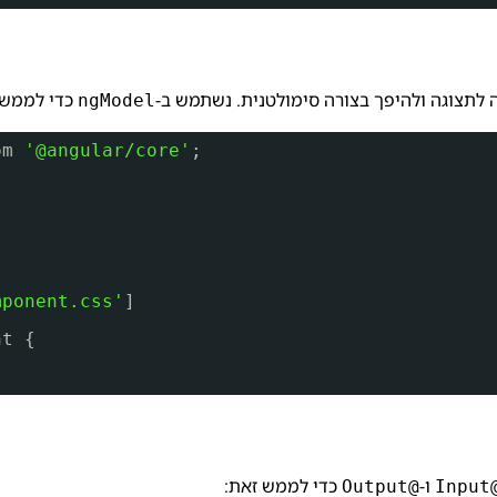
כדי לממש 
ngModel
om 
'@angular/core'
;
mponent.css'
]
nt {
ו-
כדי לממש זאת:
@Output
@In