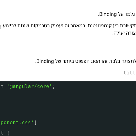
מד על Binding.
:
titl
om 
'@angular/core'
;
mponent.css'
]
nt {