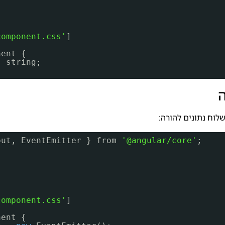
,
component.css'
]
nent {
: string;
לוח נתונים להורה:
put, EventEmitter } from 
'@angular/core'
;
,
component.css'
]
nent {