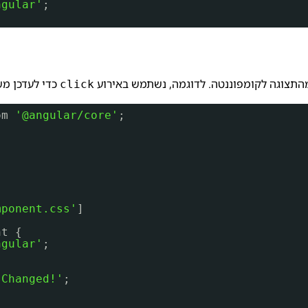
ngular'
;
כדי לעדכן מש
click
om 
'@angular/core'
;
mponent.css'
]
nt {
ngular'
;
 Changed!'
;