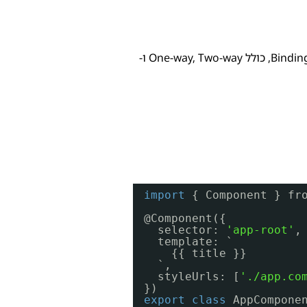
באפליקציות אנגולר, Binding והעברת נתונים הם חלקים קריטיים בתקשורת בין קומפוננטות. במאמר זה נעמיק בטכניקות שונות לביצוע Binding, כולל One-way, Two-way ו-
import
{ Component } fr
@Component({
selector: 
'app-root'
,
template: `
{{ title }}
`,
styleUrls: [
'./app.co
})
export
class
AppCompone