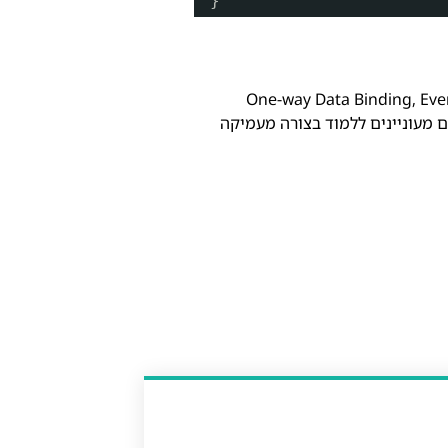
}
, כולל One-way Data Binding, Event Binding, Two-way Data Binding
תם מעוניינים ללמוד בצורה מעמיקה