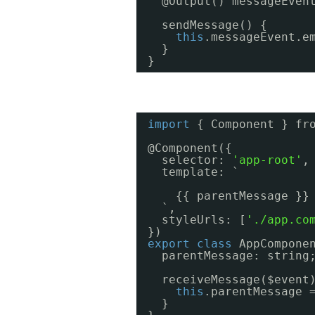
@Output() messageEven
sendMessage() {
this
.messageEvent.e
}
}
import
{ Component } fr
@Component({
selector: 
'app-root'
,
template: `
{{ parentMessage }}
`,
styleUrls: [
'./app.co
})
export
class
AppCompone
parentMessage: string
receiveMessage($event
this
.parentMessage 
}