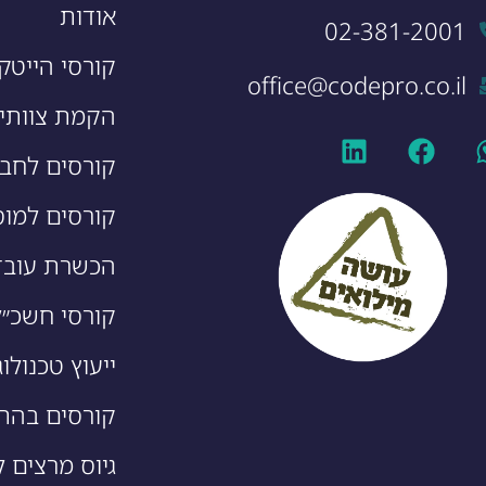
אודות
02-381-2001
קורסי הייטק
office@codepro.co.il
הקמת צוותי 
קורסים לחבר
קורסים למוס
הכשרת עובד
קורסי חשכ״ל
ייעוץ טכנולוג
קורסים בהת
גיוס מרצים ל