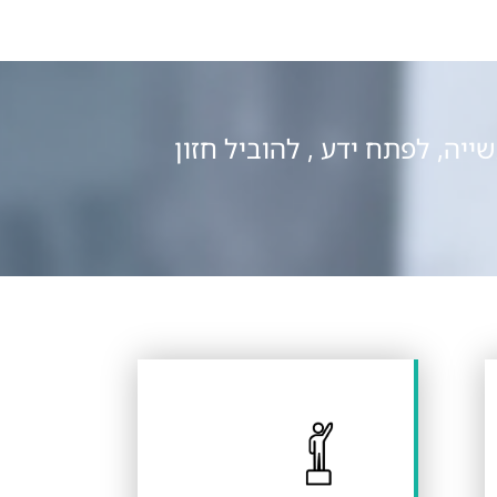
יה, לפתח ידע , להוביל חזון