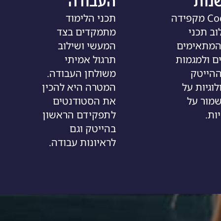
נות
העבודה
CodePro מקפידה
תכני הלימוד
וב תכני
מתמקדים בצד
המתאימים
המעשי ושילוב
ים ולמגמות
תרגול אמיתי
ההייטק
משולחן העבודה.
לוגיות על
המטרה היא להכין
מור על
את הסטודנטים
ות.
לתפקידם הראשון
בהייטק וגם
לראיונות עבודה.