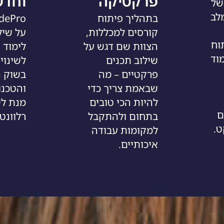
פרקטיקה
וחדש
של
ע מלב
בתהליך פיתוח
קורסים למכללות,
על שיל
וח
הצוות שם דגש על
לימוד 
מוד
שילוב תכנים
לשינוי
פרקטיים – מה
בשוק 
שבאמת צריך כדי
והטכנו
להיות הכי טובים
מנת לש
ם
בתחום ולהתקבל
רלוונטי
ט.
למקומות עבודה
איכותיים.