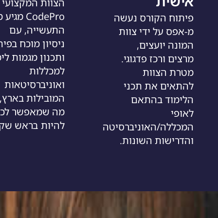
אישית
הצוות המקצועי 
CodePro מגי
פיתוח הקורס נעשה
התעשייה, עם
מ-אפס על ידי צוות
ניסיון מוכח בפית
המונה יועצים,
ותכנון מגמות לי
מרצים ורכז פדגוגי.
למכללות
מטרת הצוות
ואוניברסיטאות
להתאים את תכני
המובילות בארץ,
הלימוד בהתאם
מה שמאפשר לכ
לאופי
להיות בראש שק
המכללה/האוניברסיטה
והדרישות השונות.