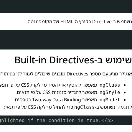
נשתמש ב-Directive בקובץ ה-HTML של הקומפוננטה:
שימוש ב-Built-in Directives
אנגולר מגיע עם מספר Directives מובנים שיכולים לעזור לנו בפיתוח יומיומי:
: מאפשר להוסיף או להסיר מחלקות CSS על פי תנאים.
ngClass
: מאפשר להגדיר סגנונות CSS על פי תנאים.
ngStyle
: מאפשר Two-way Data Binding בטפסים.
ngModel
לדוגמה, נשתמש ב-
כדי להחיל מחלקה CSS על פי תנאי:
ngClass
ghlighted if the condition is true.</
p
>