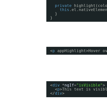
private
highlight(col
this
.el.nativeEleme
}
}
<
p
appHighlight>Hover o
<
div
*
ngIf
=
"isVisible"
>
<
p
>This text is visib
</
div
>