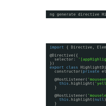
ng generate directive H
import
{ Directive, Ele
@Directive({
selector: 
'[appHighli
})
export
class
HighlightD
constructor(
private
e
@HostListener(
'mousee
this
.highlight(
'yel
}
@HostListener(
'mousel
this
.highlight(
null
}