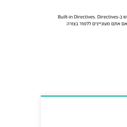
במאמר זה למדנו על השימוש ב-Directives באנגולר, כולל יצירת Attribute Directives ו-Structural Directives מותאמים אישית, ושימוש ב-Built-in Directives. Directives
ולהוסיף התנהגות חדשה לאלמנטים ב-DOM בצורה פשוטה ויעילה. אם אתם מעוניינים ללמוד בצורה