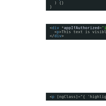
) {}
}
<
div
*
appIfAuthorized
=
"
<
p
>This text is visib
</
div
>
<
p
[ngClass]="{ 'highli