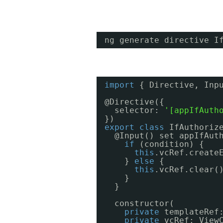
ng generate directive I
import
{ Directive, Inp
@Directive({
selector: 
'[appIfAuth
})
export
class
IfAuthoriz
@Input() set appIfAut
if
(condition) {
this
.vcRef.create
} 
else
{
this
.vcRef.clear(
}
}
constructor(
private
templateRef
private
vcRef: View