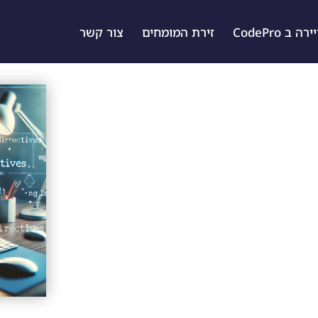
ה ב CodePro
זירת המומחים
צור קשר