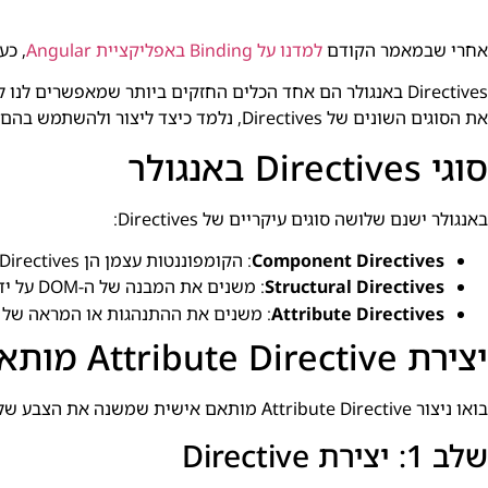
אחרי שבמאמר הקודם
למדנו על Binding באפליקציית Angular
, כעת 
את הסוגים השונים של Directives, נלמד כיצד ליצור ולהשתמש בהם, ונראה דוגמאות קוד מפורטות.
סוגי Directives באנגולר
באנגולר ישנם שלושה סוגים עיקריים של Directives:
Component Directives
: הקומפוננטות עצמן הן Directives עם תבנית (Template).
Structural Directives
: משנים את המבנה של ה-DOM על ידי הוספה או הסרה של אלמנטים. דוגמה לכך היא
Attribute Directives
: משנים את ההתנהגות או המראה של א
יצירת Attribute Directive מותאם אישית
בואו ניצור Attribute Directive מותאם אישית שמשנה את הצבע של טקסט בעת מעבר עכבר מעליו.
שלב 1: יצירת Directive