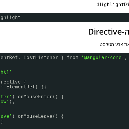
:
HighlightD
ighlight
את צבע הטקסט:
mentRef, HostListener } from 
'@angular/core'
;
ght]'
irective {
l: ElementRef) {}
nter'
) onMouseEnter() {
low'
);
eave'
) onMouseLeave() {
);