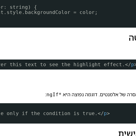
or: string) {
nt.style.backgroundColor = color;
ver this text to see the highlight effect.</
p
:
*ngIf
le only if the condition is true.</
p
>