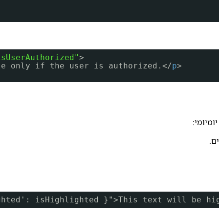
isUserAuthorized"
>
le only if the user is authorized.</
p
>
ghted': isHighlighted }">This text will be hi