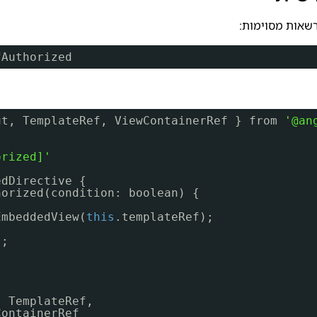
fAuthorized
ut, TemplateRef, ViewContainerRef } from 
'@an
orized]'
edDirective {
horized(condition: boolean) {
EmbeddedView(
this
.templateRef);
);
: TemplateRef,
ContainerRef