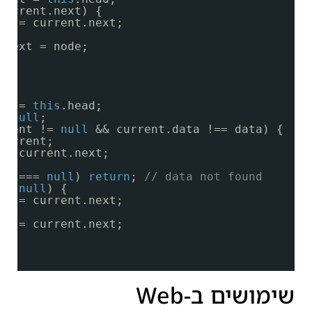
current.next) {
nt = current.next;
.next = node;
) {
nt = 
this
.head;
= 
null
;
rrent != 
null
&& current.data !== data) {
current;
 = current.next;
nt === 
null
) 
return
; 
// data not found
== 
null
) {
ad = current.next;
xt = current.next;
שימושים ב-Web