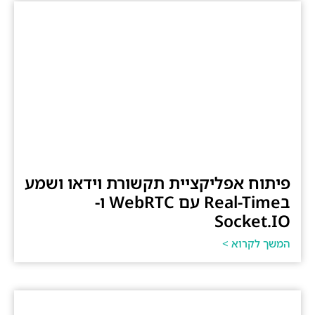
פיתוח אפליקציית תקשורת וידאו ושמע
בReal-Time עם WebRTC ו-
Socket.IO
המשך לקרוא >