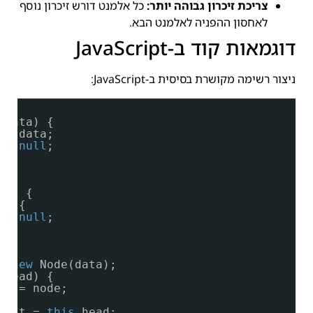
צריכת זיכרון גבוהה יותר:
כל אלמנט דורש זיכרון נוסף
לאחסון ההפניה לאלמנט הבא.
דוגמאות קוד ב-JavaScript
ניצור רשימה מקושרת בסיסית ב-JavaScript:
(data) {
 = data;
 = 
null
;
ist {
() {
 = 
null
;
= 
new
Node(data);
.head) {
ad = node;
rent = 
this
.head;