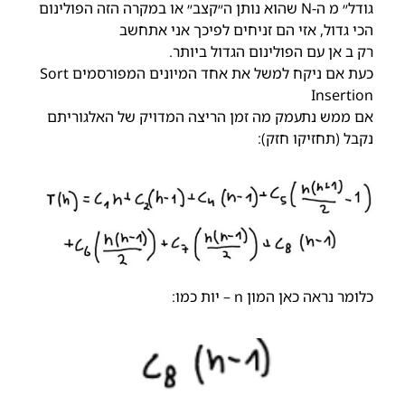
גודל״ מ ה-N שהוא נותן ה״קצב״ או במקרה הזה הפולינום
הכי גדול, אזי הם זניחים לפיכך אני אתחשב
רק ב אן עם הפולינום הגדול ביותר.
כעת אם ניקח למשל את אחד המיונים המפורסמים Sort
Insertion
אם ממש נתעמק מה זמן הריצה המדויק של האלגוריתם
נקבל (תחזיקו חזק):
כלומר נראה כאן המון n – יות כמו: