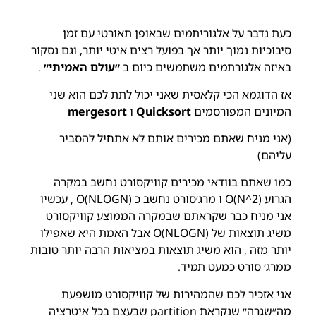
כעת נדבר על אלגוריתמים שבאופן תאורטי עם זמן
סיבוכיות נמוך יותר אך בפועל רצים איטי יותר, וגם נסקור
באיזה אלגורתמים משתמשים כיום ב
״עולם האמיתי״
.
אז הדוגמא הכי קלאסית שאני יכול לתת לכם הוא שני
המיונים המפורסמים
Quicksort
ו
mergesort
(אני מניח שאתם מכירים אותם לא אתחיל להסביר
עליהם)
כמו שאתם בוודאי מכירים קוויקסורט נחשב במקרה
הגרוע O(N^2) ו מרג׳סורט נחשב כ O(NLOGN) , עכשיו
אני מניח כבר שקראתם שבמקרה הממוצע קוויקסורט
משיג תוצאות של O(NLOGN) אבל האמת היא שאפילו
יותר מזה , הוא משיג תוצאות במציאות הרבה יותר טובות
ממרג׳ סורט כמעט תמיד.
אני אזכיר לכם שהמהירות של קוויקסורט מושפעת
מה״שגרה״ שנקראת partition שבעצם בכל איטרציה