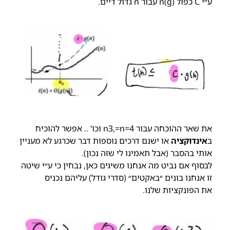
ע״י C כפול (n(g עבור n גדול דיים.
את שאר ההוכחה עבור 4=n3,=n וכו' .. אפשר להוכיח
ב
אינדוקציה
או ישנם דרכים נוספות דבר שכרגע לא מעניין
אותי בהסבר (אבל תאמינו לי שזה נכון).
לבסוף אם נביט מה אנחנו משיגים כאן, נבחין כי ע״י שיטה
זו אנחנו בונים ״באקטים״ (סדרי גודל) עליהם נכניס
את הפונקציות שלנו.