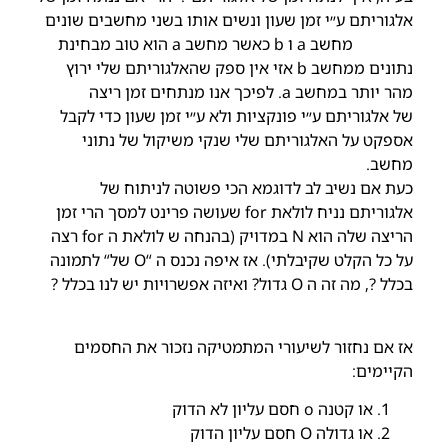
אלגוריתם ע״י זמן שעון ונשים אותו בשני מחשבים שונים
מחשב a ו b כאשר מחשב a הוא טוב מבחינת
נתונים ממחשב b אזי אין ספק שהאלגוריתם שלי ירוץ
מהר יותר במחשב a. לפיכך אנו מנתחים זמן ריצה
של אלגוריתם ע״י פונקציות ולא ע״י זמן שעון כדי לקבל
אספקט על האלגוריתם שלי שנקי משיקול של נתוני
מחשב.
כעת אם נשיב לב לדוגמא הכי פשוטה לניתוח של
אלגוריתם נניח לולאת for שעושה פרינט למסך הרי זמן
הריצה שלה הוא N במדויק (בהנחה ש לולאת ה for רצה
על כל הקלט שקיבלתי). אז איפה נכנס ה “O של“ לתמונה
בכלל ?, מה זה ה O גדול? ואיזה אפשרויות יש לנו בכלל ?
אז אם נחזור לשיעורי המתמטיקה נזכור את החסמים
הקיימים:
או קטנה o חסם עליון לא הדוק
או גדולה O חסם עליון הדוק