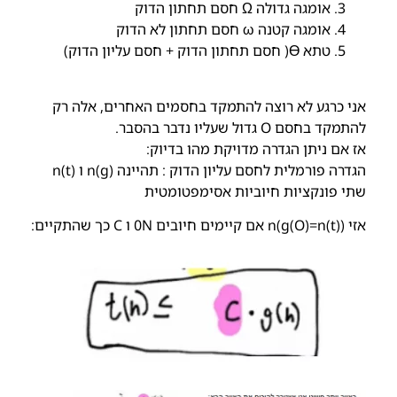
אומגה גדולה Ω חסם תחתון הדוק
אומגה קטנה ω חסם תחתון לא הדוק
טתא ϴ( חסם תחתון הדוק + חסם עליון הדוק)
אני כרגע לא רוצה להתמקד בחסמים האחרים, אלה רק
להתמקד בחסם O גדול שעליו נדבר בהסבר.
אז אם ניתן הגדרה מדויקת מהו בדיוק:
הגדרה פורמלית לחסם עליון הדוק : תהיינה (n(g ו (n(t
שתי פונקציות חיוביות אסימפטומטית
אזי ((n(g(O)=n(t אם קיימים חיובים 0N ו C כך שהתקיים: