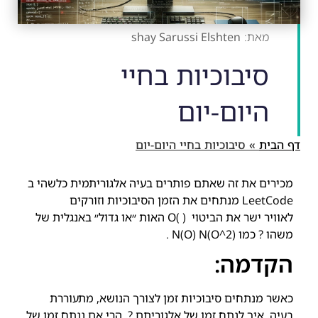
shay Sarussi Elshten
סיבוכיות בחיי
היום-יום
דף הבית
»
סיבוכיות בחיי היום-יום
מכירים את זה שאתם פותרים בעיה אלגוריתמית כלשהי ב
LeetCode מנתחים את הזמן הסיבוכיות וזורקים
לאוויר ישר את הביטוי ( )O האות ״או גדול״ באנגלית של
משהו ? כמו (2^N(O) N(O .
הקדמה:
כאשר מנתחים סיבוכיות זמן לצורך הנושא, מתעוררת
בעיה, איך לנתח זמן של אלגוריתם ? הרי אם ננתח זמן של