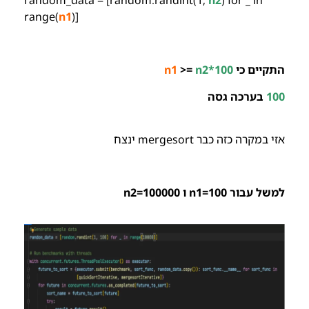
random_data = [random.randint(1,
n2
) for _ in
range(
n1
)]
התקיים כי
n2*100
>=
n1
100
בערכה גסה
אזי במקרה כזה כבר mergesort ינצח
למשל עבור n1=100 ו n2=100000