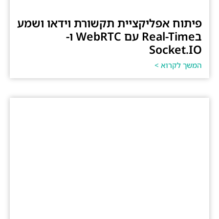
פיתוח אפליקציית תקשורת וידאו ושמע
בReal-Time עם WebRTC ו-
Socket.IO
המשך לקרוא >