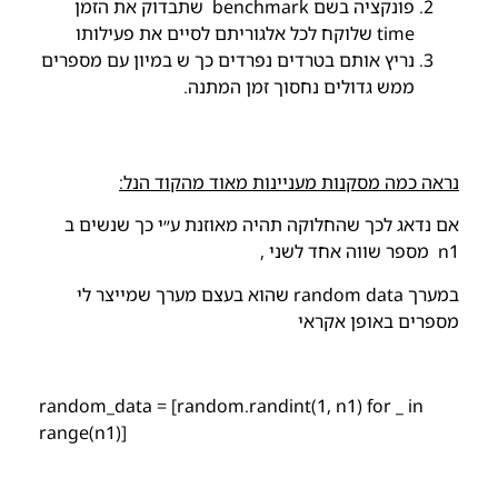
פונקציה בשם
benchmark
שתבדוק את הזמן
time שלוקח לכל אלגוריתם לסיים את פעילותו
נריץ אותם בטרדים נפרדים כך ש במיון עם מספרים
ממש גדולים נחסוך זמן המתנה.
נראה כמה מסקנות מעניינות מאוד מהקוד הנל:
אם נדאג לכך שהחלוקה תהיה מאוזנת ע״י כך שנשים ב
n1
מספר שווה אחד לשני ,
במערך random data שהוא בעצם מערך שמייצר לי
מספרים באופן אקראי
random_data = [random.randint(1,
n1
) for _ in
range(
n1
)]