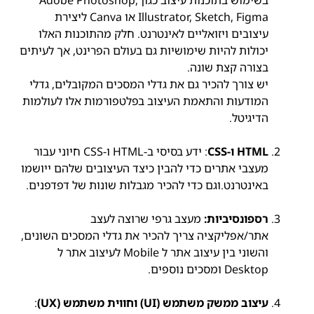
בשימוש בתוכנות עיצוב כגון Adobe Photoshop,
Illustrator, Sketch, Figma או Canva ליצירת
עיצובים ויזואליים לאינטרנט. חלק מהתוכנות האלו
יכולות להיות שימושיות גם בעולם הפרינט, אך לעיתים
בצורה קצת שונה.
יש צורך להכיר גם את גדלי המסכים המקובלים, גדלי
המודעות והתאמת העיצוב בפלטפורמות אלו לעולמות
הדיגיטל.
HTML ו-CSS
: ידע בסיסי ב-HTML ו-CSS חיוני עבור
מעצבי אתרים כדי להבין כיצד העיצובים שלהם ייושמו
באינטרנט.וגם כדי להכיר מגבלות שונות של דפדפנים.
רספונסיביות:
מעצב גרפי שרוצה לעצב
אתר/אפליקציה צריך להכיר את גדלי המסכים השונים,
והשוני בין עיצוב אתר ל Mobile לעיצוב אתר ל
Desktop ומסכים נוספים.
עיצוב ממשק משתמש (UI) וחווית משתמש (UX)
: