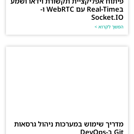
פיתוח אפליקציית תקשורת וידאו ושמע
בReal-Time עם WebRTC ו-
Socket.IO
המשך לקרוא >
מדריך שימוש במערכות ניהול גרסאות
Git ב-DevOps