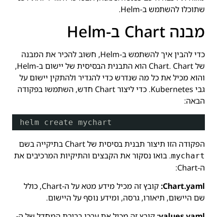
שתוכלו להשתמש ב-Helm.
מבנה Chart ב-Helm
כדי להבין איך להשתמש ב-Helm, חשוב להכיר את המבנה
של Chart. Chart הוא התבנית הבסיסית של יישום ב-Helm,
והוא מכיל את כל מה שנדרש כדי להגדיר ולהתקין יישום על
גבי Kubernetes. כדי ליצור Chart חדש, השתמשו בפקודה
הבאה:
helm create mychart
הפקודה הזו תיצור תבנית בסיסית של Chart בתיקייה בשם
. בואו נסקור את הקבצים והתיקיות המרכיבים את
mychart
ה-Chart:
Chart.yaml:
קובץ זה מכיל מידע מטא על ה-Chart, כולל
שם היישום, תיאורו, גרסה, ומידע נוסף על היישום.
values.yaml:
קובץ זה מכיל את ערכי ברירת המחדל של ה-