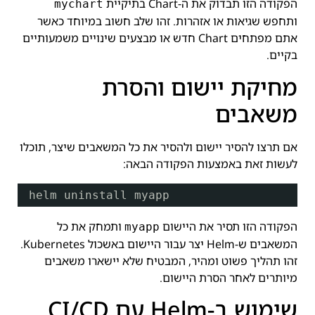
הפקודה הזו תבדוק את ה-Chart בתיקיית
mychart
ותחפש שגיאות או אזהרות. זהו שלב חשוב במיוחד כאשר
אתם מפתחים Chart חדש או מבצעים שינויים משמעותיים
בקיים.
מחיקת יישום והסרת
משאבים
אם תרצו להסיר יישום ולהסיר את כל המשאבים שיצר, תוכלו
לעשות זאת באמצעות הפקודה הבאה:
helm uninstall myapp
הפקודה הזו תסיר את היישום
ותמחק את כל
myapp
המשאבים ש-Helm יצר עבור היישום באשכול Kubernetes.
זהו תהליך פשוט ומהיר, המבטיח שלא יישארו משאבים
מיותרים לאחר הסרת היישום.
שימוש ב-Helm עם CI/CD