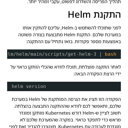
תהליך הפריסה והשדרוג לפשוט, עקבי ומהיר יותר.
התקנת Helm
לפני שתוכלו להשתמש ב-Helm, עליכם להתקין אותו
במערכת שלכם. התקנת Helm מתבצעת בצורה פשוטה
באמצעות מספר פקודות. בואו נתחיל עם ההתקנה:
/helm/helm/main/scripts/get-helm-3
| 
bash
לאחר התקנה מוצלחת, תוכלו לוודא שהכלי הותקן כראוי על
ידי הרצת הפקודה הבאה:
helm version
הפקודה הזו תציג את הגרסה המותקנת של Helm במערכת
שלכם, ותאפשר לכם לוודא שההתקנה התבצעה בהצלחה.
חשוב לציין ש-Helm דורש Kubernetes מותקן ומוגדר
מראש כדי לתפקד כראוי. במקרה שהמערכת שלכם לא
מוגדרת לעבודה עם Kubernetes, תצטרכו להגדיר זאת לפני