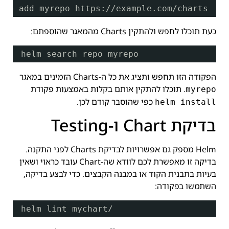
epo add myrepo https:
//example
.com
/charts
כעת תוכלו לחפש ולהתקין Charts מהמאגר שהוספתם:
helm search repo myrepo
הפקודה הזו תחפש ותציג את כל ה-Charts הזמינים במאגר
. תוכלו להתקין אותם בקלות באמצעות פקודת
myrepo
כפי שהוסבר קודם לכן.
helm install
בדיקת Chart ו-Testing
Helm מספק גם אפשרויות לבדיקת Charts לפני התקנה.
בדיקה זו מאפשרת לכם לוודא שה-Chart עובד כראוי ושאין
בעיות בתבנית הקוד או במבנה הקבצים. כדי לבצע בדיקה,
השתמשו בפקודה:
helm lint mychart/