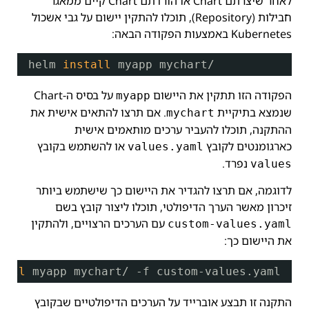
לאחר שיצרתם Chart או הורדתם Chart קיים ממאגר
חבילות (Repository), תוכלו להתקין יישום על גבי אשכול
Kubernetes באמצעות הפקודה הבאה:
helm 
install
myapp mychart/
הפקודה הזו תתקין את היישום
על בסיס ה-Chart
myapp
שנמצא בתיקיית
. אם תרצו להתאים אישית את
mychart
ההתקנה, תוכלו להעביר ערכים מותאמים אישית
כארגומנטים לקובץ
או להשתמש בקובץ
values.yaml
נפרד.
values
לדוגמה, אם תרצו להגדיר את היישום כך שישתמש ביותר
זיכרון מאשר הערך הדיפולטי, תוכלו ליצור קובץ בשם
עם הערכים הרצויים, ולהתקין
custom-values.yaml
את היישום כך:
tall
myapp mychart/ -f custom-values.yaml
התקנה זו תבצע אוברייד על הערכים הדיפולטיים שבקובץ