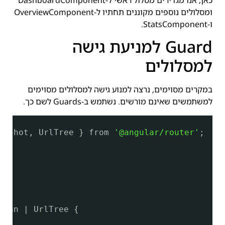
ומסלולים נוספים מקוננים תחתיו ל-OverviewComponent
ו-StatsComponent.
Guard למניעת גישה
למסלולים
במקרים מסוימים, נרצה למנוע גישה למסלולים מסוימים
למשתמשים שאינם מורשים. נשתמש ב-Guards לשם כך.
apshot, UrlTree } from 
'@angular/router'
;
lean | UrlTree {