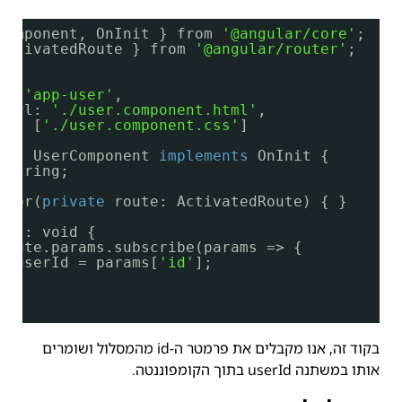
Component, OnInit } from 
'@angular/core'
;
ActivatedRoute } from 
'@angular/router'
;
t({
r: 
'app-user'
,
eUrl: 
'./user.component.html'
,
ls: [
'./user.component.css'
]
ass
UserComponent 
implements
OnInit {
 string;
ctor(
private
route: ActivatedRoute) { }
t(): void {
route.params.subscribe(params => {
s
.userId = params[
'id'
];
בקוד זה, אנו מקבלים את פרמטר ה-id מהמסלול ושומרים
אותו במשתנה userId בתוך הקומפוננטה.