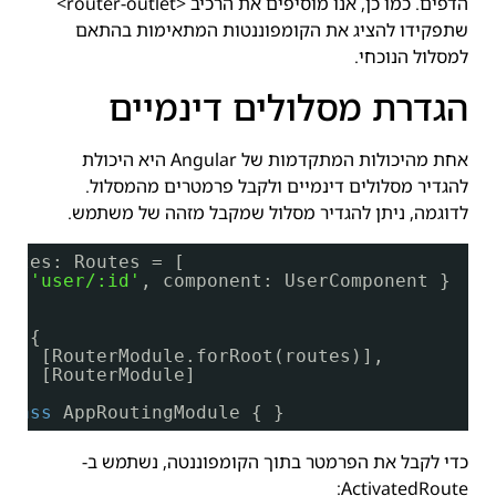
הדפים. כמו כן, אנו מוסיפים את הרכיב <router-outlet>
שתפקידו להציג את הקומפוננטות המתאימות בהתאם
למסלול הנוכחי.
הגדרת מסלולים דינמיים
אחת מהיכולות המתקדמות של Angular היא היכולת
להגדיר מסלולים דינמיים ולקבל פרמטרים מהמסלול.
לדוגמה, ניתן להגדיר מסלול שמקבל מזהה של משתמש.
outes: Routes = [
h: 
'user/:id'
, component: UserComponent }
le({
ts: [RouterModule.forRoot(routes)],
ts: [RouterModule]
class
AppRoutingModule { }
כדי לקבל את הפרמטר בתוך הקומפוננטה, נשתמש ב-
ActivatedRoute: