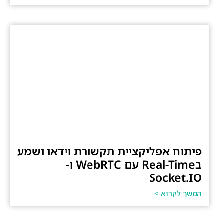
פיתוח אפליקציית תקשורת וידאו ושמע
בReal-Time עם WebRTC ו-
Socket.IO
המשך לקרוא >