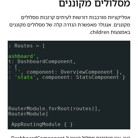
מסלולים מקוננים
אפליקציות מורכבות דורשות לעיתים קרובות מסלולים
מקוננים. אנגולר מאפשרת הגדרה קלה של מסלולים מקוננים
באמצעות children.
tes: Routes = [
 
'dashboard'
,
nent: DashboardComponent,
ren: [
ath: 
''
, component: OverviewComponent },
ath: 
'stats'
, component: StatsComponent }
({
: [RouterModule.forRoot(routes)],
: [RouterModule]
ass
AppRoutingModule { }
כאן, אנו מגדירים מסלול ראשי ל-DashboardComponent