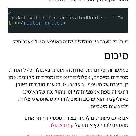
 -->
="o.isActivated ? o.activatedRoute : ''">
tlet"
></
router-outlet
>
כעת, כל מעבר בין מסלולים ילווה באנימציה של מעבר חלק.
סיכום
במאמר זה, סקרנו את יסודות הראוטינג באנגולר, כולל הגדרת
מסלולים בסיסיים, מסלולים דינמיים ומסלולים מקוננים. כמו
כן, דיברנו על השימוש ב-Guards, הטענת מודולים באופן
דינמי והוספת אנימציות לניווט. ניהול נכון של ראוטינג
באפליקציה הוא מרכיב חשוב לחוויית משתמש מוצלחת
ולביצועים מיטביים.
אם אתם מעוניינים ללמוד בצורה מעמיקה יותר אתם
מוזמנים להתייעץ איתנו על
קורס אנגולר
.