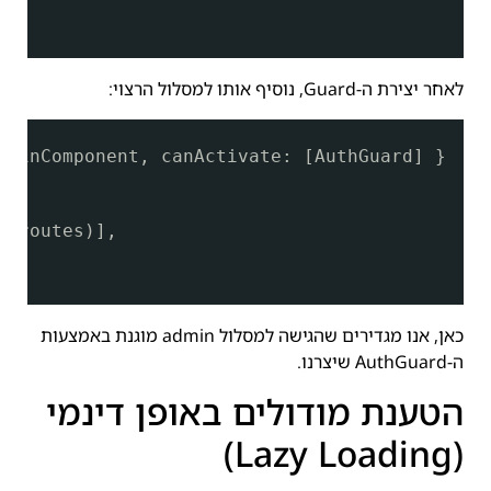
לאחר יצירת ה-Guard, נוסיף אותו למסלול הרצוי:
dminComponent, canActivate: [AuthGuard] }
t(routes)],
 }
כאן, אנו מגדירים שהגישה למסלול admin מוגנת באמצעות
ה-AuthGuard שיצרנו.
הטענת מודולים באופן דינמי
(Lazy Loading)