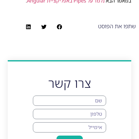
במאמר הבא
נלמד על Pipes באפליקציית Angular
.
שתפו את הפוסט
צרו קשר