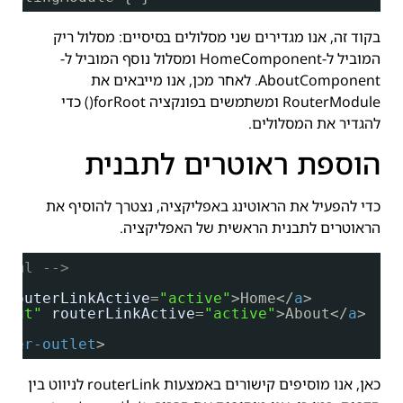
בקוד זה, אנו מגדירים שני מסלולים בסיסיים: מסלול ריק
המוביל ל-HomeComponent ומסלול נוסף המוביל ל-
AboutComponent. לאחר מכן, אנו מייבאים את
RouterModule ומשתמשים בפונקציה forRoot() כדי
להגדיר את המסלולים.
הוספת ראוטרים לתבנית
כדי להפעיל את הראוטינג באפליקציה, נצטרך להוסיף את
הראוטרים לתבנית הראשית של האפליקציה.
html -->
routerLinkActive
=
"active"
>Home</
a
>
bout"
routerLinkActive
=
"active"
>About</
a
>
uter-outlet
>
כאן, אנו מוסיפים קישורים באמצעות routerLink לניווט בין