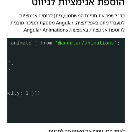
הוספת אנימציות לניווט
כדי לשפר את חוויית המשתמש, ניתן להוסיף אנימציות
למעברי ניווט באפליקציה. Angular מספקת תמיכה מובנית
להוספת אנימציות באמצעות Angular Animations.
le, animate } from 
'@angular/animations'
;
tml'
,
s'
],
opacity: 1 }))
לאחר מכן, נוסיף את האנימציה לתבנית: