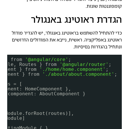
קומפוננטות שונות.
הגדרת ראוטינג באנגולר
כדי להתחיל להשתמש בראוטינג באנגולר, יש להגדיר מודול
ראוטינג באפליקציה. ראשית, נייבא את המודולים הדרושים
ונתחיל בהגדרות בסיסיות.
e } from 
'@angular/core'
;
odule, Routes } from 
'@angular/router'
;
ponent } from 
'./home/home.component'
;
mponent } from 
'./about/about.component'
;
utes = [
mponent: HomeComponent },
'
, component: AboutComponent }
erModule.forRoot(routes)],
erModule]
RoutingModule { }