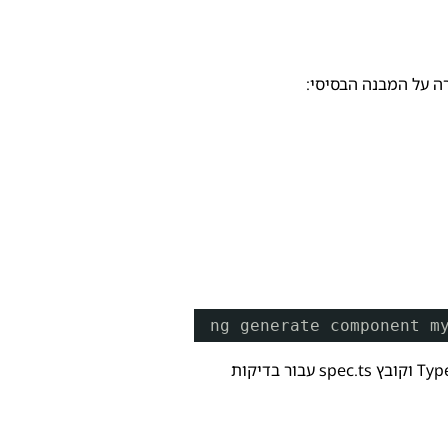
ה על המבנה הבסיסי:
ng generate component m
הפקודה תיצור תיקייה חדשה בשם my-first-component בתוך תיקיית app ותכיל ארבעה קבצים: קובץ HTML, קובץ CSS, קובץ TypeScript וקובץ spec.ts עבור בדיקות