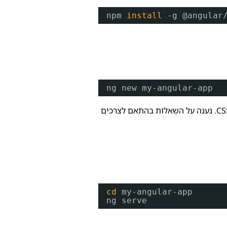
npm 
install
-g @angular
ng new my-angular-app
במהלך יצירת הפרויקט, Angular CLI ישאל מספר שאלות לגבי ההגדרות של הפרויקט החדש, כגון תמיכה ב- routing ו- CSS preprocessor. נענה על השאלות בהתאם לצרכים
cd
my-angular-app
ng serve