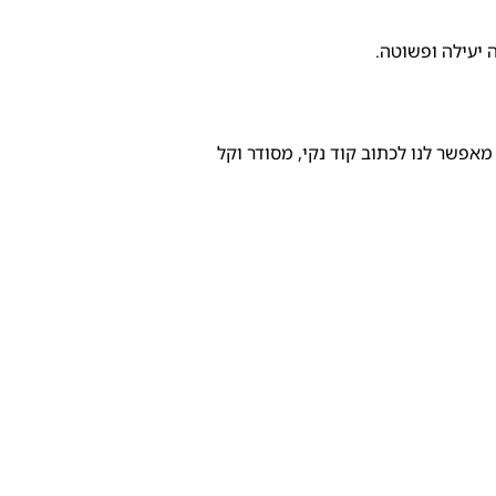
 יעילה ופשוטה.
 לקוח מבית גוגל, המיועד לפיתוח אפליקציות ווב מתקדמות (SPA – Single Page Applications). אנגולר מאפשר לנו לכתוב קוד נקי, מסודר וקל