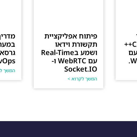
פיתוח אפליקציית
מדריך
בשפות כמו C/C++
תקשורת וידאו
במערכ
עם
ושמע בReal-Time
W
עם WebRTC ו-
vOps
Socket.IO
המשך לק
המשך לקרוא >