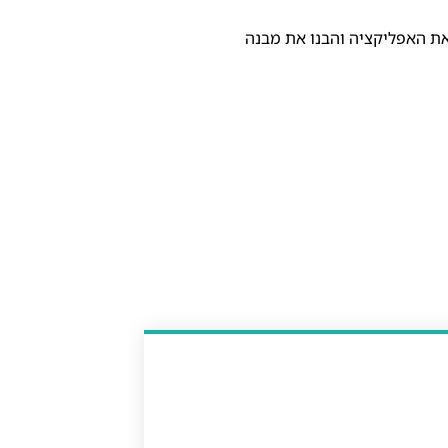
. התקנו את Angular CLI, יצרנו פרויקט ראשון, הרצנו את האפליקציה והבנו את מבנה