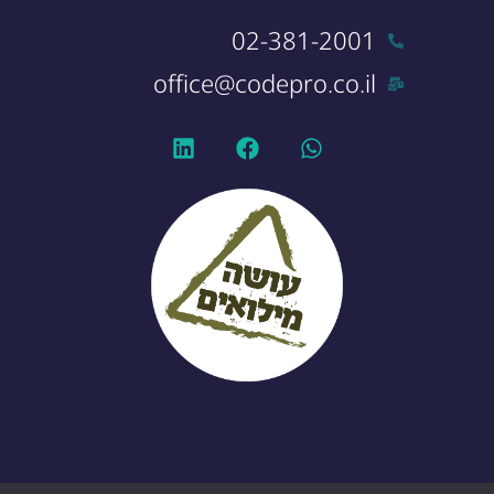
02-381-2001
office@codepro.co.il