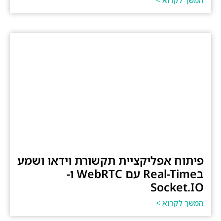
פיתוח אפליקציית תקשורת וידאו ושמע
בReal-Time עם WebRTC ו-
Socket.IO
המשך לקרוא >