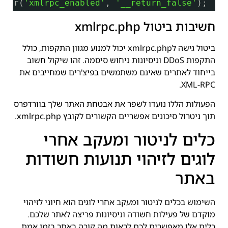
lter(
'xmlrpc_enabled'
, 
'__return_false'
);
חשיבות ביטול xmlrpc.php
ביטול גישה לxmlrpc.php יכול למנוע מגוון התקפות, כולל
התקפות DDoS וניסיונות ניחוש סיסמה. זהו שיקול חשוב
בייחוד לאתרים שאינם משתמשים בפיצ'רים שמחייבים את
XML-RPC.
הפעולות הללו נועדו לשפר את אבטחת האתר שלך בוורדפרס
תוך ניטרול סיכונים אפשריים הקשורים לקובץ xmlrpc.php.
כלים לניטור ומעקב אחרי
לוגים לזיהוי תנועות חשודות
באתר
השימוש בכלים לניטור ומעקב אחרי לוגים הוא חיוני לזיהוי
מוקדם של פעילות חשודה וניסיונות פריצה לאתר שלכם.
כלים אלו מאפשרים לכם לראות מה קורה באתר בזמן אמת