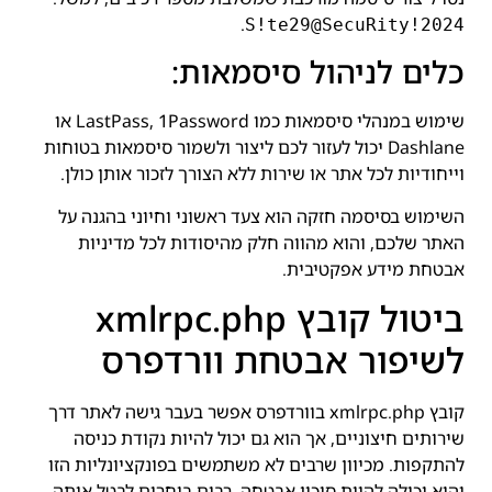
.
S!te29@SecuRity!2024
כלים לניהול סיסמאות:
שימוש במנהלי סיסמאות כמו LastPass, 1Password או
Dashlane יכול לעזור לכם ליצור ולשמור סיסמאות בטוחות
וייחודיות לכל אתר או שירות ללא הצורך לזכור אותן כולן.
השימוש בסיסמה חזקה הוא צעד ראשוני וחיוני בהגנה על
האתר שלכם, והוא מהווה חלק מהיסודות לכל מדיניות
אבטחת מידע אפקטיבית.
ביטול קובץ xmlrpc.php
לשיפור אבטחת וורדפרס
קובץ xmlrpc.php בוורדפרס אפשר בעבר גישה לאתר דרך
שירותים חיצוניים, אך הוא גם יכול להיות נקודת כניסה
להתקפות. מכיוון שרבים לא משתמשים בפונקציונליות הזו
והיא יכולה להוות סיכון אבטחה, רבים בוחרים לבטל אותה.