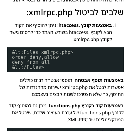
שלבים לביטול xmlrpc.php:
באמצעות קובץ .htaccess
: ניתן להוסיף את הקוד
הבא לקובץ .htaccess בשורש האתר כדי לחסום גישה
לקובץ xmlrpc.php:
&lt;Files xmlrpc.php>
order deny,allow
deny from all
&lt;/Files>
באמצעות תוסף אבטחה
: תוספי אבטחה רבים כוללים
אפשרות לבטל את xmlrpc.php ישירות מההגדרות של
התוסף, כך שלא תצטרכו לשנות קבצים בעצמכם.
באמצעות קוד בקובץ functions.php
: ניתן גם להוסיף קוד
לקובץ functions.php של ערכת העיצוב שלכם, שיבטל את
הפונקציונליות של XML-RPC: