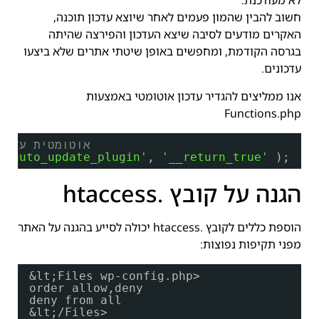
לא מעודכנת.
חשוב להבין שהמון פעמים לאחר שיוצא עדכון תוכנה,
האקרים מודעים לסיבה שיצא העדכון והפירצה שהיתה
בגרסה הקודמת, ומחפשים באופן שיטתי אתרים שלא ביצעו
עדכונים.
אנו ממליצים להגדיר עדכון אוטומטי באמצעות
Functions.php
// אוטומטית עדכ
 
'auto_update_plugin'
, 
'__return_true'
);
הגנה על קובץ .htaccess
הוספת כללים לקובץ .htaccess יכולה לסייע בהגנה על האתר
מפני תקיפות נפוצות:
&lt;Files wp-config.php>
order allow,deny
deny from all
&lt;/Files>