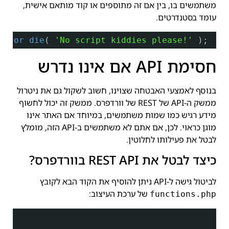
משתמשים בו, בין אם זה מתוספים או קוד מותאם אישית,
עומד בסטנדרטים.
) 
or
die
( 
'No script kiddies please!'
);
חסימת API אם אינו נדרש
בנוסף לאמצעי האבטחה שצוינו, חשוב לשקול גם את ניטרול
ממשק ה-API של REST של וורדפרס. ממשק זה יכול לחשוף
מידע רגיש כמו שמות משתמשים, במיוחד אם האתר אינו
מוגן כראוי. לכן, אם אתם לא משתמשים ב-API הזה, מומלץ
לבטל את פעילותו לחלוטין.
כיצד לבטל את REST API בוורדפרס?
לביטול גישה ל-API ניתן להוסיף את הקוד הבא לקובץ
של ערכת העיצוב:
functions.php