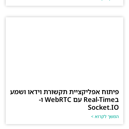
פיתוח אפליקציית תקשורת וידאו ושמע
בReal-Time עם WebRTC ו-
Socket.IO
המשך לקרוא >