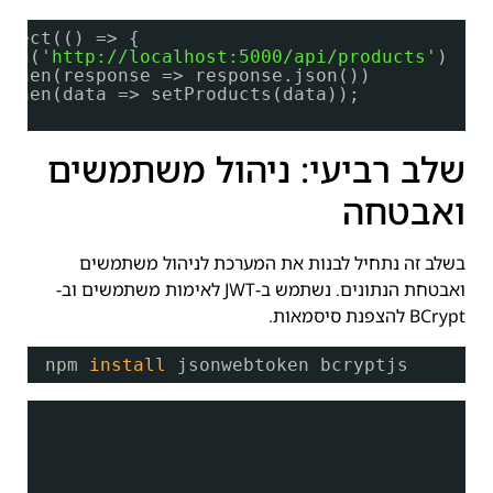
ffect(() => {
tch(
'
http://localhost:5000/api/products
'
)
.then(response => response.json())
.then(data => setProducts(data));
]);
שלב רביעי: ניהול משתמשים
ואבטחה
בשלב זה נתחיל לבנות את המערכת לניהול משתמשים
ואבטחת הנתונים. נשתמש ב-JWT לאימות משתמשים וב-
BCrypt להצפנת סיסמאות.
npm 
install
jsonwebtoken bcryptjs