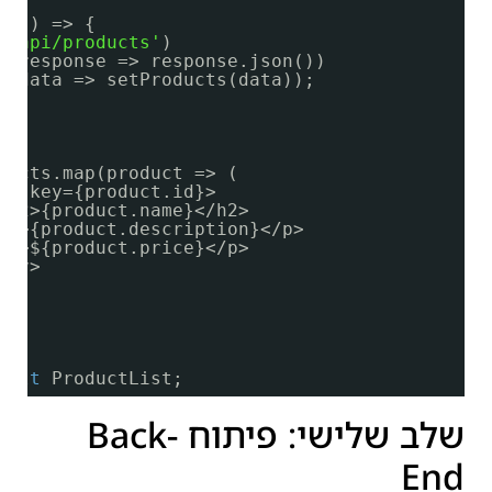
t(() => {
'/api/products'
)
n(response => response.json())
n(data => setProducts(data));
ducts.map(product => (
iv key={product.id}>
<h2>{product.name}</h2>
<p>{product.description}</p>
<p>${product.price}</p>
div>
ault
ProductList;
שלב שלישי: פיתוח Back-
End