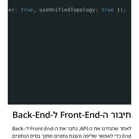
arser: 
true
, useUnifiedTopology: 
true
});
חיבור ה-Front-End ל-Back-End
לאחר שהגדרנו את ה-API, נחבר את ה-Front-End ל-Back-
End כדי לאפשר שליפה והצגת נתונים מתוך בסיס הנתונים.