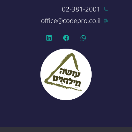
02-381-2001
office@codepro.co.il