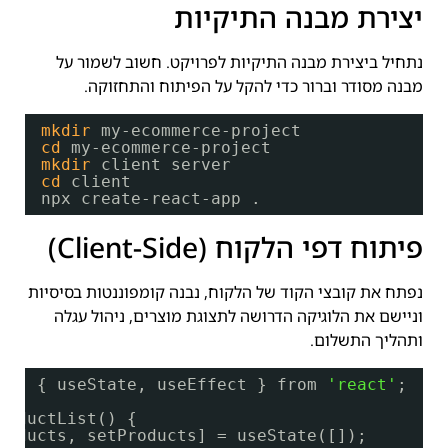
יצירת מבנה התיקיות
נתחיל ביצירת מבנה התיקיות לפרויקט. חשוב לשמור על
מבנה מסודר וברור כדי להקל על הפיתוח והתחזוקה.
mkdir
my-ecommerce-project
cd
my-ecommerce-project
mkdir
client server
cd
client
npx create-react-app .
פיתוח דפי הלקוח (Client-Side)
נפתח את קובצי הקוד של הלקוח, נבנה קומפוננטות בסיסיות
וניישם את הלוגיקה הדרושה לתצוגת מוצרים, ניהול עגלה
ותהליך התשלום.
ct, { useState, useEffect } from 
'react'
;
roductList() {
roducts, setProducts] = useState([]);