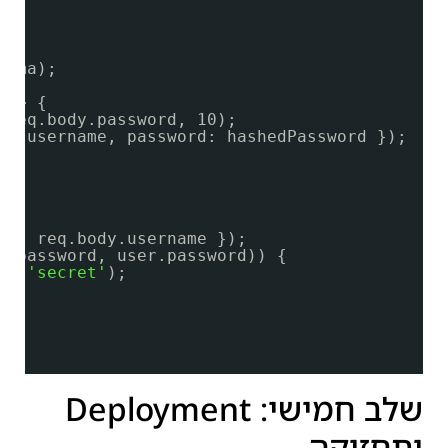
hema);
 => {
(req.body.password, 10);
dy.username, password: hashedPassword });
 {
me: req.body.username });
y.password, user.password)) {
}, 
'secret'
);
שלב חמישי: Deployment
ותחזוקה