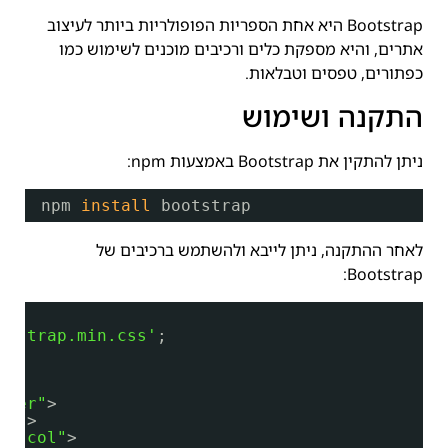
Bootstrap היא אחת הספריות הפופולריות ביותר לעיצוב
אתרים, והיא מספקת כלים ורכיבים מוכנים לשימוש כמו
כפתורים, טפסים וטבלאות.
התקנה ושימוש
ניתן להתקין את Bootstrap באמצעות npm:
npm 
install
bootstrap
לאחר ההתקנה, ניתן לייבא ולהשתמש ברכיבים של
Bootstrap:
otstrap.min.css'
;
iner"
>
ow"
>
e=
"col"
>