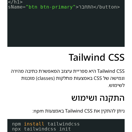
<h1>ברוך הבא</h1>
>התחבר</button>
"btn btn-primary"
lassName=
le;
Tailwind CSS
Tailwind CSS היא ספריית עיצוב המאפשרת כתיבה מהירה
וגמישה של CSS באמצעות מחלקות (classes) מוכנות
לשימוש.
התקנה ושימוש
ניתן להתקין את Tailwind CSS באמצעות npm:
npm 
install
tailwindcss
npx tailwindcss init