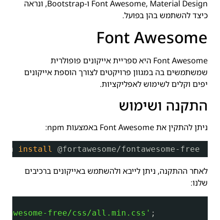
Font Awesome, Material Design ו-Bootstrap, ונראה
כיצד להשתמש בהן בפועל.
Font Awesome
Font Awesome היא ספריית אייקונים פופולרית
שמשתמשים בה במגוון פרויקטים לצורך הוספת אייקונים
יפים וקלים לשימוש לאפליקציות.
התקנה ושימוש
ניתן להתקין את Font Awesome באמצעות npm:
npm 
install
@fortawesome
/fontawesome-free
לאחר ההתקנה, ניתן לייבא ולהשתמש באייקונים ברכיבים
שלנו:
t'
;
ntawesome-free/css/all.min.css'
;