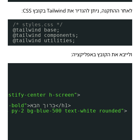
לאחר ההתקנה, ניתן להגדיר את Tailwind בקובץ CSS:
/* styles.css */
@tailwind base;
@tailwind components;
@tailwind utilities;
ולייבא את הקובץ באפליקציה:
 justify-center h-screen"
>
>ברוך הבא</h1>
ont-bold"
x-4 py-2 bg-blue-500 text-white rounded"
>