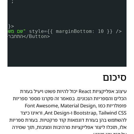
ntd'
;
0 }}>
style={{ marginBottom: 10 }} />
"שם משתמש"
>התחבר</Button>
y"
סיכום
עיצוב אפליקציות React יכול להיות פשוט ויעיל בעזרת
הכלים והספריות הנכונים. במאמר זה סקרנו מספר ספריות
פופולריות כמו Font Awesome, Material Design,
Bootstrap, Tailwind CSS ו-Ant Design, וראינו כיצד
להשתמש בהן בעזרת דוגמאות קוד פרקטיות. בעזרת ספריות
אלו, תוכלו ליצור אפליקציות מרהיבות ומגיבות, תוך שמירה