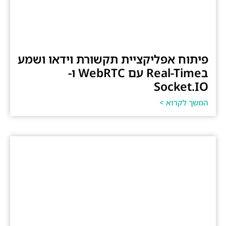
פיתוח אפליקציית תקשורת וידאו ושמע
בReal-Time עם WebRTC ו-
Socket.IO
המשך לקרוא >