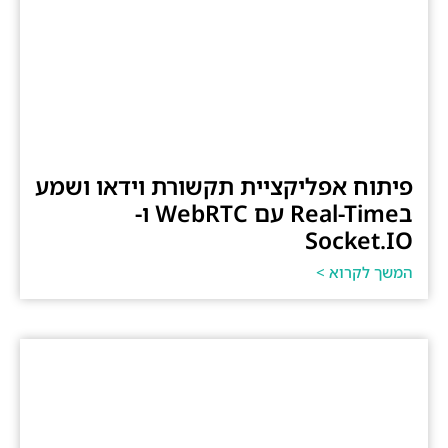
פיתוח אפליקציית תקשורת וידאו ושמע
בReal-Time עם WebRTC ו-
Socket.IO
המשך לקרוא >