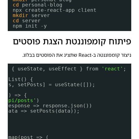
cd
personal-blog
npx create-react-app client
mkdir
server
cd
server
npm init -y
פיתוח קומפוננטת הצגת פוסטים
ניצור קומפוננטה ב-React שתציג את הפוסטים בבלוג.
ct, { useState, useEffect } from 
'react'
;
ostList() {
osts, setPosts] = useState([]);
t(() => {
'/api/posts'
)
n(response => response.json())
n(data => setPosts(data));
ts.map(post => (