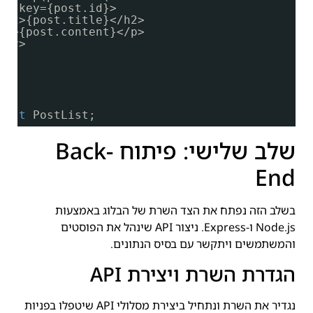
iv key={post.id}>
<h2>{post.title}</h2>
<p>{post.content}</p>
div>
ault
PostList;
שלב שלישי: פיתוח Back-
End
בשלב הזה נפתח את הצד השרת של הבלוג באמצעות
Node.js ו-Express. ניצור API שינהל את הפוסטים
והמשתמשים ויתקשר עם בסיס הנתונים.
הגדרת השרת ויצירת API
נגדיר את השרת ונתחיל ביצירת מסלולי API שיטפלו בפניות