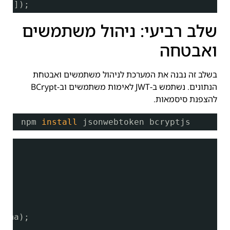
, []);
שלב רביעי: ניהול משתמשים
ואבטחה
בשלב זה נבנה את המערכת לניהול משתמשים ואבטחת
הנתונים. נשתמש ב-JWT לאימות משתמשים וב-BCrypt
להצפנת סיסמאות.
npm 
install
jsonwebtoken bcryptjs
hema);