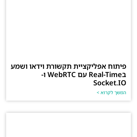
פיתוח אפליקציית תקשורת וידאו ושמע
בReal-Time עם WebRTC ו-
Socket.IO
המשך לקרוא >