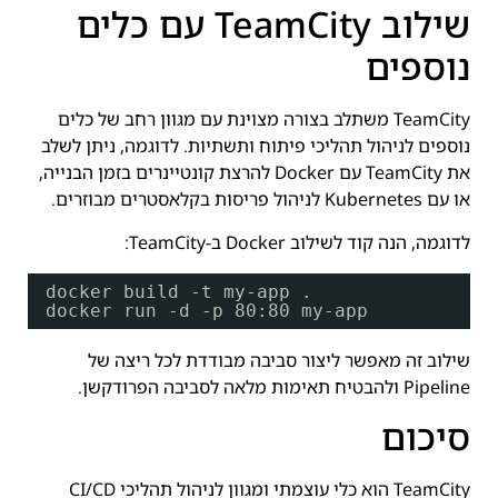
שילוב TeamCity עם כלים
נוספים
TeamCity משתלב בצורה מצוינת עם מגוון רחב של כלים
נוספים לניהול תהליכי פיתוח ותשתיות. לדוגמה, ניתן לשלב
את TeamCity עם Docker להרצת קונטיינרים בזמן הבנייה,
או עם Kubernetes לניהול פריסות בקלאסטרים מבוזרים.
לדוגמה, הנה קוד לשילוב Docker ב-TeamCity:
docker build -t my-app .
docker run -d -p 80:80 my-app
שילוב זה מאפשר ליצור סביבה מבודדת לכל ריצה של
Pipeline ולהבטיח תאימות מלאה לסביבה הפרודקשן.
סיכום
TeamCity הוא כלי עוצמתי ומגוון לניהול תהליכי CI/CD