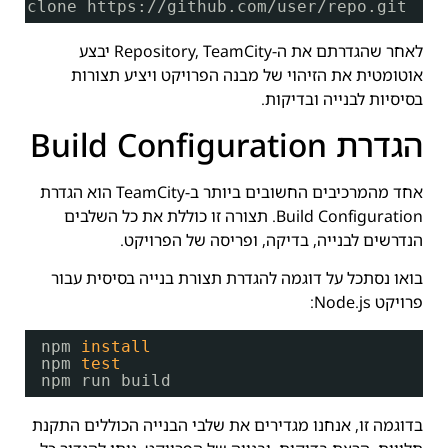
it clone https:
//github
.com
/user/repo
.git
לאחר שהגדרתם את ה-Repository, TeamCity יבצע
אוטומטית את הזיהוי של מבנה הפרויקט ויציע תצורות
בסיסיות לבנייה ובדיקות.
הגדרת Build Configuration
אחד מהמרכיבים החשובים ביותר ב-TeamCity הוא הגדרת
Build Configuration. תצורה זו כוללת את כל השלבים
הנדרשים לבנייה, בדיקה, ופריסה של הפרויקט.
בואו נסתכל על דוגמה להגדרת תצורת בנייה בסיסית עבור
פרויקט Node.js:
npm 
install
npm 
test
npm run build
בדוגמה זו, אנחנו מגדירים את שלבי הבנייה הכוללים התקנת