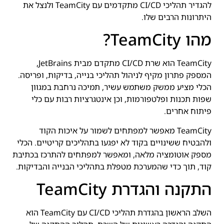
להגדיר תהליכי CI/CD מתקדמים עם TeamCity ולנצל את
היתרונות הרבים שלו.
מהו TeamCity?
TeamCity הוא שרת CI/CD מתקדם מבית JetBrains,
המספק פתרון מקיף לניהול תהליכי בנייה, בדיקות, ופריסה.
הכלי מציע ממשק משתמש עשיר, תמיכה נרחבת במגוון
שפות תכנות ופלטפורמות, וכן אינטגרציות רבות עם כלי
פיתוח אחרים.
TeamCity מאפשר למפתחים לשמור על איכות הקוד
ולהבטיח ששינויים בקוד לא יפגעו בתהליכים קריטיים. הכלי
מספק אוטומציה מלאה, ומאפשר למפתחים להתרכז בכתיבת
קוד, תוך כדי שהמערכת מטפלת בתהליכי הבנייה והבדיקות.
התקנה והגדרת TeamCity
השלב הראשון בהגדרת תהליכי CI/CD עם TeamCity הוא