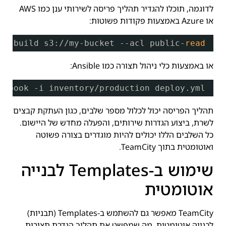
לדוגמה, תוכלו להגדיר תהליך פריסה לשירותי ענן כמו AWS
או Azure באמצעות פקודות פשוטות:
.
/build
s3:
//my-bucket
--acl public-
read
או באמצעות כלי ניהול תצורה כמו Ansible:
aybook -i inventory
/production
deploy.yml
תהליך הפריסה יכול לכלול מספר שלבים, כגון העתקת קבצים
לשרת, ביצוע הגדרות שירותים, והפעלה מחדש של היישום.
כל השלבים הללו יכולים להיות מוגדרים בצורה פשוטה
ואוטומטית בתוך TeamCity.
שימוש ב-Templates לבנייה
אוטומטית
TeamCity מאפשר גם להשתמש ב-Templates (תבניות)
לבנייה אוטומטית, מה שמפשט את תהליך הגדרת תצורות