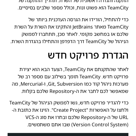
התקנה והגדרה ראשונית של השרת. תהליך ההתקנה של
TeamCity הוא פשוט ונוח, וכולל מספר שלבים בסיסיים.
כדי להתחיל, הורידו את הגרסה העדכנית ביותר של
TeamCity מאתר JetBrains והתקינו את השרת על השרת
שלכם או במחשב מקומי. לאחר מכן, תתחברו לממשק
הניהול של TeamCity דרך הדפדפן והתחילו בהגדרת השרת.
הגדרת פרויקט חדש
לאחר שהתקנתם את TeamCity, הצעד הבא הוא יצירת
פרויקט חדש. TeamCity תומך בשילוב עם מספר רב של
מערכות ניהול קוד כמו Git, Subversion, ו-Mercurial, מה
שמאפשר לכם לחבר את ה-Repository שלכם בקלות.
כדי להגדיר פרויקט חדש, גשו לממשק הניהול של TeamCity
ולחצו על האפשרות "Create Project". הזינו את כתובת ה-
URL של ה-Repository שלכם ובחרו את סוג ה-VCS
(Version Control System) שבו אתם משתמשים.