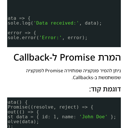
a()
n(data => {
console.log(
'Data received:'
, data);
ch
(error => {
console.error(
'Error:'
, error);
המרת Promise ל-Callback
ניתן להמיר פונקציה שמחזירה Promise לפונקציה
שמשתמשת ב-Callbacks.
דוגמת קוד:
chData() {
ew
Promise((resolve, reject) => {
imeout(() => {
const data = { id: 1, name: 
'John Doe'
};
resolve(data);
000);