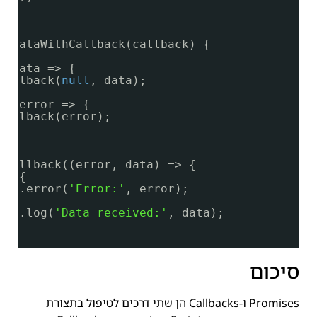
chDataWithCallback(callback) {
a()
n(data => {
callback(
null
, data);
ch
(error => {
callback(error);
hCallback((error, data) => {
r) {
ole.error(
'Error:'
, error);
ole.log(
'Data received:'
, data);
סיכום
Promises ו-Callbacks הן שתי דרכים לטיפול בתצורת