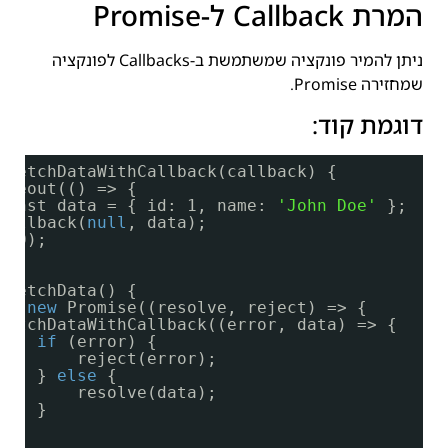
המרת Callback ל-Promise
ניתן להמיר פונקציה שמשתמשת ב-Callbacks לפונקציה
שמחזירה Promise.
דוגמת קוד:
fetchDataWithCallback(callback) {
imeout(() => {
const data = { id: 1, name: 
'John Doe'
};
callback(
null
, data);
000);
fetchData() {
rn
new
Promise((resolve, reject) => {
fetchDataWithCallback((error, data) => {
if
(error) {
reject(error);
} 
else
{
resolve(data);
}
});