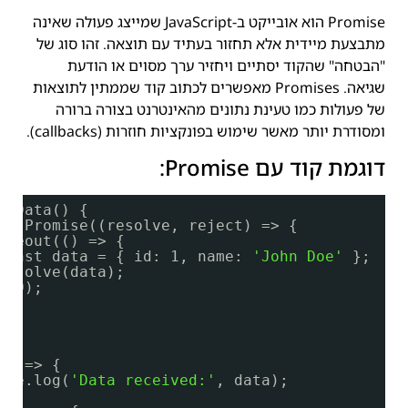
Promise הוא אובייקט ב-JavaScript שמייצג פעולה שאינה
מתבצעת מיידית אלא תחזור בעתיד עם תוצאה. זהו סוג של
"הבטחה" שהקוד יסתיים ויחזיר ערך מסוים או הודעת
שגיאה. Promises מאפשרים לכתוב קוד שממתין לתוצאות
של פעולות כמו טעינת נתונים מהאינטרנט בצורה ברורה
ומסודרת יותר מאשר שימוש בפונקציות חוזרות (callbacks).
דוגמת קוד עם Promise:
chData() {
ew
Promise((resolve, reject) => {
imeout(() => {
const data = { id: 1, name: 
'John Doe'
};
resolve(data);
000);
ta => {
ole.log(
'Data received:'
, data);