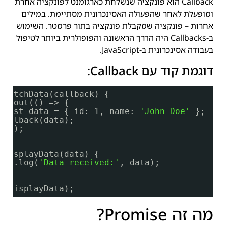
Callback הוא פונקציה שנשלחת כארגומנט לפונקציה אחרת
ומופעלת לאחר שהפעולה האסינכרונית מסתיימת. במילים
אחרות – פונקציה שמקבלת פונקציה בתור פרמטר. השימוש
ב-Callbacks היה הדרך הראשונה והפופולרית ביותר לטיפול
בעבודה אסינכרונית ב-JavaScript.
דוגמת קוד עם Callback:
fetchData(callback) {
imeout(() => {
const data = { id: 1, name: 
'John Doe'
};
callback(data);
000);
displayData(data) {
ole.log(
'Data received:'
, data);
a(displayData);
מה זה Promise?