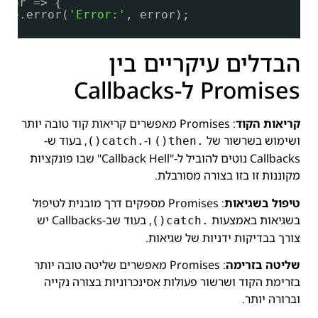
rror => {
ole.error(
'Error:'
, error);
הבדלים עיקריים בין
Promises ל-Callbacks
קריאות הקוד
: Promises מאפשרים קריאות קוד טובה יותר
ושימוש בשרשור של
ו-
, בעוד ש-
.catch()
.then()
Callbacks נוטים להוביל ל-"Callback Hell" שבו פונקציות
מקוננות זו בזו בצורה מסורבלת.
טיפול בשגיאות
: Promises מספקים דרך מובנית לטיפול
בשגיאות באמצעות
, בעוד שב-Callbacks יש
.catch()
צורך בבדיקות ידניות של שגיאות.
שליטה בזרימה
: Promises מאפשרים שליטה טובה יותר
בזרימת הקוד ושרשור פעולות אסינכרוניות בצורה נקייה
וברורה יותר.