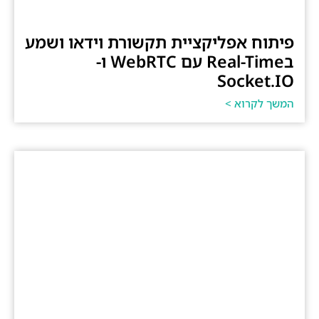
פיתוח אפליקציית תקשורת וידאו ושמע
בReal-Time עם WebRTC ו-
Socket.IO
המשך לקרוא >